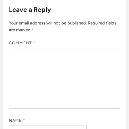
Leave a Reply
Your email address will not be published.
Required fields
are marked
*
COMMENT
*
NAME
*