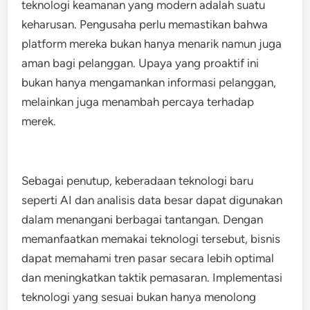
teknologi keamanan yang modern adalah suatu
keharusan. Pengusaha perlu memastikan bahwa
platform mereka bukan hanya menarik namun juga
aman bagi pelanggan. Upaya yang proaktif ini
bukan hanya mengamankan informasi pelanggan,
melainkan juga menambah percaya terhadap
merek.
Sebagai penutup, keberadaan teknologi baru
seperti AI dan analisis data besar dapat digunakan
dalam menangani berbagai tantangan. Dengan
memanfaatkan memakai teknologi tersebut, bisnis
dapat memahami tren pasar secara lebih optimal
dan meningkatkan taktik pemasaran. Implementasi
teknologi yang sesuai bukan hanya menolong