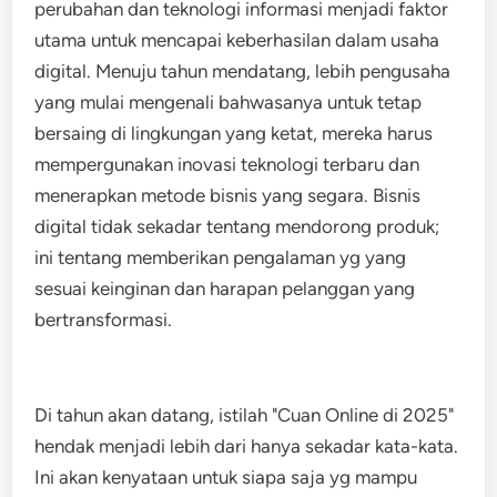
perubahan dan teknologi informasi menjadi faktor
utama untuk mencapai keberhasilan dalam usaha
digital. Menuju tahun mendatang, lebih pengusaha
yang mulai mengenali bahwasanya untuk tetap
bersaing di lingkungan yang ketat, mereka harus
mempergunakan inovasi teknologi terbaru dan
menerapkan metode bisnis yang segara. Bisnis
digital tidak sekadar tentang mendorong produk;
ini tentang memberikan pengalaman yg yang
sesuai keinginan dan harapan pelanggan yang
bertransformasi.
Di tahun akan datang, istilah "Cuan Online di 2025"
hendak menjadi lebih dari hanya sekadar kata-kata.
Ini akan kenyataan untuk siapa saja yg mampu