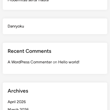
Danryoku
Recent Comments
A WordPress Commenter
on
Hello world!
Archives
April 2026
March 2026