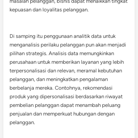
masalah pelanggan, bisnis dapat menaikkan tingkat
kepuasan dan loyalitas pelanggan.
Di samping itu penggunaan analitik data untuk
menganalisis perilaku pelanggan pun akan menjadi
pilihan strategis. Analisis data memungkinkan
perusahaan untuk memberikan layanan yang lebih
terpersonalisasi dan relevan, meramal kebutuhan
pelanggan, dan meningkatkan pengalaman
berbelanja mereka. Contohnya, rekomendasi
produk yang dipersonalisasi berdasarkan riwayat
pembelian pelanggan dapat menambah peluang
penjualan dan memperkuat hubungan dengan
pelanggan.