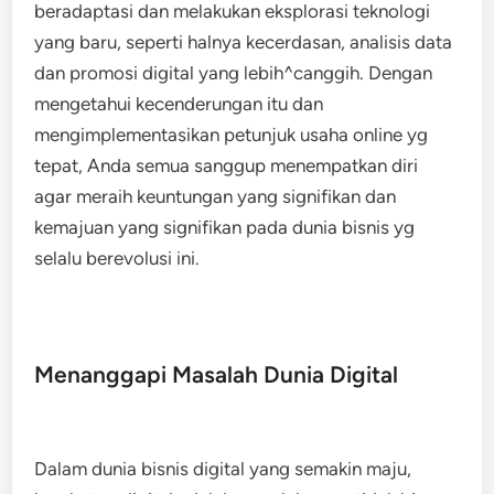
beradaptasi dan melakukan eksplorasi teknologi
yang baru, seperti halnya kecerdasan, analisis data
dan promosi digital yang lebih^canggih. Dengan
mengetahui kecenderungan itu dan
mengimplementasikan petunjuk usaha online yg
tepat, Anda semua sanggup menempatkan diri
agar meraih keuntungan yang signifikan dan
kemajuan yang signifikan pada dunia bisnis yg
selalu berevolusi ini.
Menanggapi Masalah Dunia Digital
Dalam dunia bisnis digital yang semakin maju,