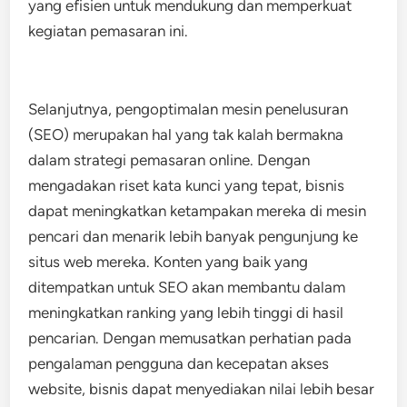
yang efisien untuk mendukung dan memperkuat
kegiatan pemasaran ini.
Selanjutnya, pengoptimalan mesin penelusuran
(SEO) merupakan hal yang tak kalah bermakna
dalam strategi pemasaran online. Dengan
mengadakan riset kata kunci yang tepat, bisnis
dapat meningkatkan ketampakan mereka di mesin
pencari dan menarik lebih banyak pengunjung ke
situs web mereka. Konten yang baik yang
ditempatkan untuk SEO akan membantu dalam
meningkatkan ranking yang lebih tinggi di hasil
pencarian. Dengan memusatkan perhatian pada
pengalaman pengguna dan kecepatan akses
website, bisnis dapat menyediakan nilai lebih besar