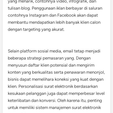
yang menarik, contohnya video, infografik, dan
tulisan blog. Penggunaan iklan berbayar di saluran
contohnya Instagram dan Facebook akan dapat
membantu mendapatkan lebih banyak klien calon
dengan targeting yang akurat.
Selain platform sosial media, email tetap menjadi
beberapa strategi pemasaran yang. Dengan
menyusun daftar klien potensial dan mengirim
konten yang berkualitas serta penawaran menonjol,
bisnis dapat memelihara koneksi yang kuat dengan
klien. Personalisasi surat elektronik berdasarkan
kesukaan pelanggan juga dapat memperbesar level
keterlibatan dan konversi. Oleh karena itu, penting
untuk memiliki sistem manajemen surat elektronik