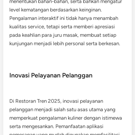
menentukan bahan-bahan, serta bahkan mengatur
level kematangan berdasarkan keinginan.
Pengalaman interaktif ini tidak hanya menambah
kualitas service, tetapi serta memberi apresiasi
pada keahlian para juru masak, membuat setiap
kunjungan menjadi lebih personal serta berkesan.
Inovasi Pelayanan Pelanggan
Di Restoran Tren 2025, inovasi pelayanan
pelanggan menjadi salah satu asas utama yang
memperkuat pengalaman kuliner dengan istimewa
serta mengesankan. Pemanfaatan aplikasi
pemesanan yang mudah digunakan memfasilitasi