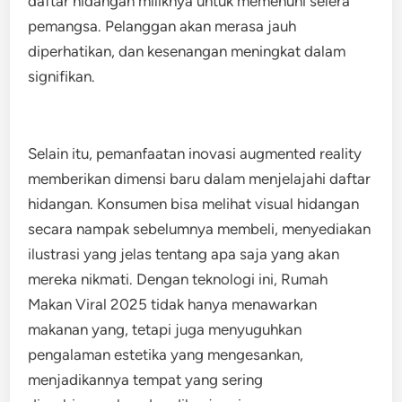
daftar hidangan miliknya untuk memenuhi selera
pemangsa. Pelanggan akan merasa jauh
diperhatikan, dan kesenangan meningkat dalam
signifikan.
Selain itu, pemanfaatan inovasi augmented reality
memberikan dimensi baru dalam menjelajahi daftar
hidangan. Konsumen bisa melihat visual hidangan
secara nampak sebelumnya membeli, menyediakan
ilustrasi yang jelas tentang apa saja yang akan
mereka nikmati. Dengan teknologi ini, Rumah
Makan Viral 2025 tidak hanya menawarkan
makanan yang, tetapi juga menyuguhkan
pengalaman estetika yang mengesankan,
menjadikannya tempat yang sering