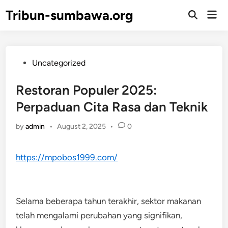
Skip
Tribun-sumbawa.org
Mai
to
Open
Men
Search
content
Posted
Uncategorized
in
Restoran Populer 2025:
Perpaduan Cita Rasa dan Teknik
by
admin
•
August 2, 2025
•
0
https://mpobos1999.com/
Selama beberapa tahun terakhir, sektor makanan
telah mengalami perubahan yang signifikan,