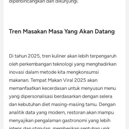
diperbincangkan dan dikunjungi.
Tren Masakan Masa Yang Akan Datang
Di tahun 2025, tren kuliner akan lebih terpengaruh
oleh perkembangan teknologi yang menghadirkan
inovasi dalam metode kita mengkonsumsi
makanan. Tempat Makan Viral 2025 akan
memanfaatkan kecerdasan untuk menyusun menu
yang dipersonalisasi berdasarkan dengan selera
dan kebutuhan diet masing-masing tamu. Dengan
analitik data yang modern, restoran akan mampu
menyajikan pengalaman gastronomi yang lebih
intens dan stimulan, memberikan sentuhan unik