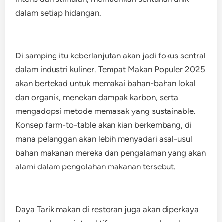
dalam setiap hidangan.
Di samping itu keberlanjutan akan jadi fokus sentral
dalam industri kuliner. Tempat Makan Populer 2025
akan bertekad untuk memakai bahan-bahan lokal
dan organik, menekan dampak karbon, serta
mengadopsi metode memasak yang sustainable.
Konsep farm-to-table akan kian berkembang, di
mana pelanggan akan lebih menyadari asal-usul
bahan makanan mereka dan pengalaman yang akan
alami dalam pengolahan makanan tersebut.
Daya Tarik makan di restoran juga akan diperkaya