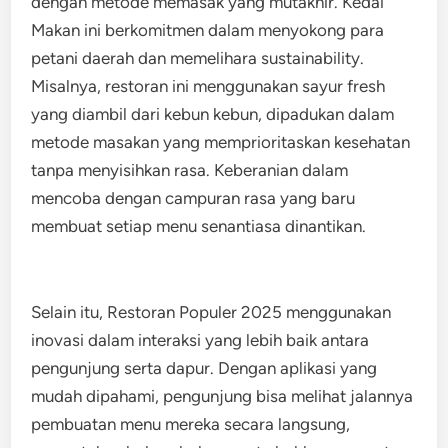
dengan metode memasak yang mutakhir. Kedai
Makan ini berkomitmen dalam menyokong para
petani daerah dan memelihara sustainability.
Misalnya, restoran ini menggunakan sayur fresh
yang diambil dari kebun kebun, dipadukan dalam
metode masakan yang memprioritaskan kesehatan
tanpa menyisihkan rasa. Keberanian dalam
mencoba dengan campuran rasa yang baru
membuat setiap menu senantiasa dinantikan.
Selain itu, Restoran Populer 2025 menggunakan
inovasi dalam interaksi yang lebih baik antara
pengunjung serta dapur. Dengan aplikasi yang
mudah dipahami, pengunjung bisa melihat jalannya
pembuatan menu mereka secara langsung,