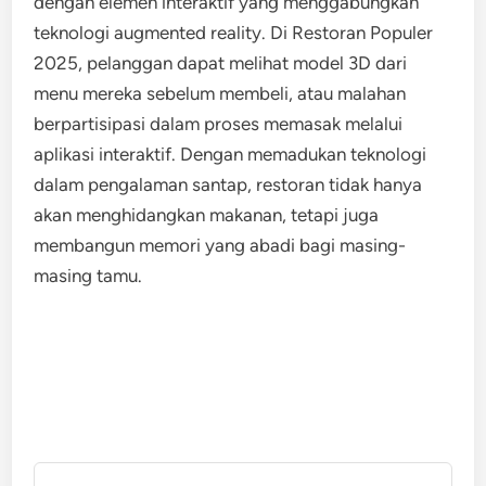
dengan elemen interaktif yang menggabungkan
teknologi augmented reality. Di Restoran Populer
2025, pelanggan dapat melihat model 3D dari
menu mereka sebelum membeli, atau malahan
berpartisipasi dalam proses memasak melalui
aplikasi interaktif. Dengan memadukan teknologi
dalam pengalaman santap, restoran tidak hanya
akan menghidangkan makanan, tetapi juga
membangun memori yang abadi bagi masing-
masing tamu.