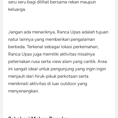
seru seru bagi dilihat bersama rekan maupun
keluarga.
Jangan ada menariknya, Ranca Upas adalah tujuan
natur lainnya yang memberikan pengalaman
berbeda. Terkenal sebagai lokasi perkemahan,
Ranca Upas juga memiliki aktivitas misalnya
peternakan rusa serta view alam yang cantik. Area
ini sangat ideal untuk pengunjung yang ingin ingin
menjauh dari hiruk-pikuk perkotaan serta
menikmati aktivitas di luar outdoor yang
menyenangkan.