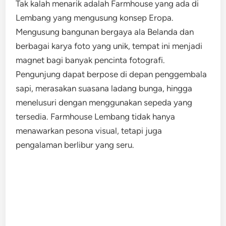
Tak kalah menarik adalah Farmhouse yang ada di
Lembang yang mengusung konsep Eropa.
Mengusung bangunan bergaya ala Belanda dan
berbagai karya foto yang unik, tempat ini menjadi
magnet bagi banyak pencinta fotografi.
Pengunjung dapat berpose di depan penggembala
sapi, merasakan suasana ladang bunga, hingga
menelusuri dengan menggunakan sepeda yang
tersedia. Farmhouse Lembang tidak hanya
menawarkan pesona visual, tetapi juga
pengalaman berlibur yang seru.