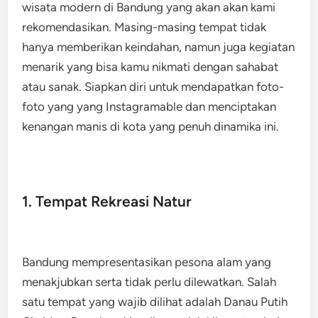
wisata modern di Bandung yang akan akan kami
rekomendasikan. Masing-masing tempat tidak
hanya memberikan keindahan, namun juga kegiatan
menarik yang bisa kamu nikmati dengan sahabat
atau sanak. Siapkan diri untuk mendapatkan foto-
foto yang yang Instagramable dan menciptakan
kenangan manis di kota yang penuh dinamika ini.
1. Tempat Rekreasi Natur
Bandung mempresentasikan pesona alam yang
menakjubkan serta tidak perlu dilewatkan. Salah
satu tempat yang wajib dilihat adalah Danau Putih