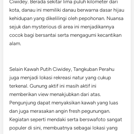
Ciwidey. Berada sekitar lima puluh kilometer dari
kota, danau ini memiliki danau berwarna dasar hijau
kehidupan yang dikelilingi oleh pepohonan. Nuansa
sejuk dan mysterious di area ini menjadikannya
cocok bagi bersantai serta mengagumi kecantikan
alam.
Selain Kawah Putih Ciwidey, Tangkuban Perahu
juga menjadi lokasi rekreasi natur yang cukup
terkenal. Gunung aktif ini masih aktif ini
memberikan view menakjubkan dari atas.
Pengunjung dapat menyaksikan kawah yang luas
dan juga merasakan angin fresh pegunungan.
Kegiatan seperti mendaki serta berswafoto sangat
populer di sini, membuatnya sebagai lokasi yang