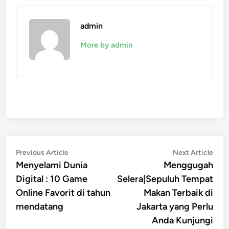
admin
More by admin
Post
Previous
Nex
Previous Article
Next Article
article:
artic
Menyelami Dunia
Menggugah
navigation
Digital : 10 Game
Selera|Sepuluh Tempat
Online Favorit di tahun
Makan Terbaik di
mendatang
Jakarta yang Perlu
Anda Kunjungi