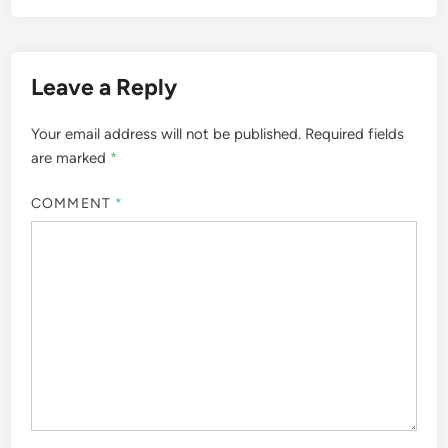
Leave a Reply
Your email address will not be published.
Required fields
are marked
*
COMMENT
*