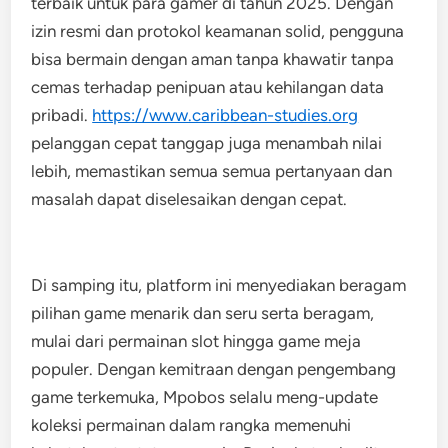
terbaik untuk para gamer di tahun 2025. Dengan
izin resmi dan protokol keamanan solid, pengguna
bisa bermain dengan aman tanpa khawatir tanpa
cemas terhadap penipuan atau kehilangan data
pribadi.
https://www.caribbean-studies.org
pelanggan cepat tanggap juga menambah nilai
lebih, memastikan semua semua pertanyaan dan
masalah dapat diselesaikan dengan cepat.
Di samping itu, platform ini menyediakan beragam
pilihan game menarik dan seru serta beragam,
mulai dari permainan slot hingga game meja
populer. Dengan kemitraan dengan pengembang
game terkemuka, Mpobos selalu meng-update
koleksi permainan dalam rangka memenuhi