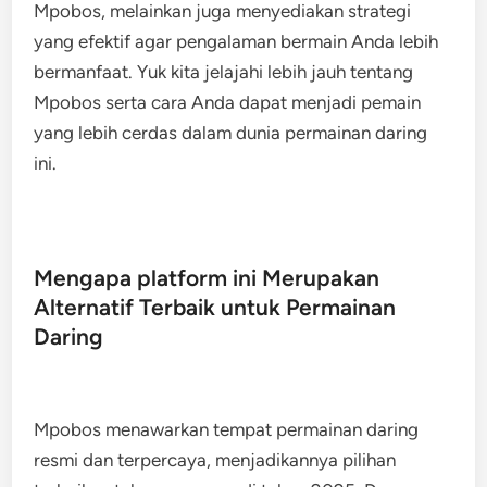
Mpobos, melainkan juga menyediakan strategi
yang efektif agar pengalaman bermain Anda lebih
bermanfaat. Yuk kita jelajahi lebih jauh tentang
Mpobos serta cara Anda dapat menjadi pemain
yang lebih cerdas dalam dunia permainan daring
ini.
Mengapa platform ini Merupakan
Alternatif Terbaik untuk Permainan
Daring
Mpobos menawarkan tempat permainan daring
resmi dan terpercaya, menjadikannya pilihan