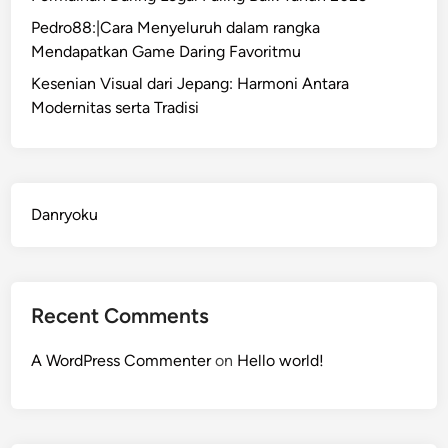
Pedro88:|Cara Menyeluruh dalam rangka
Mendapatkan Game Daring Favoritmu
Kesenian Visual dari Jepang: Harmoni Antara
Modernitas serta Tradisi
Danryoku
Recent Comments
A WordPress Commenter
on
Hello world!