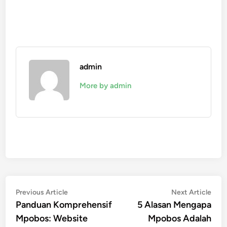
admin
More by admin
Post
Previous
Nex
Previous Article
Next Article
article:
artic
Panduan Komprehensif
5 Alasan Mengapa
navigation
Mpobos: Website
Mpobos Adalah