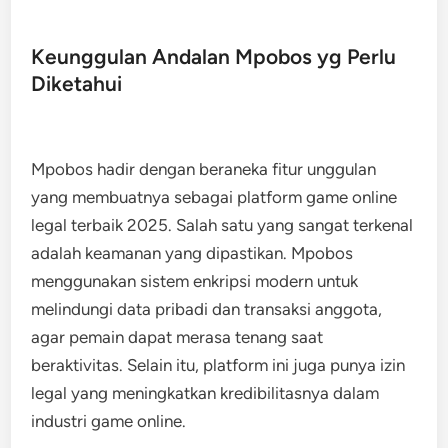
Keunggulan Andalan Mpobos yg Perlu
Diketahui
Mpobos hadir dengan beraneka fitur unggulan
yang membuatnya sebagai platform game online
legal terbaik 2025. Salah satu yang sangat terkenal
adalah keamanan yang dipastikan. Mpobos
menggunakan sistem enkripsi modern untuk
melindungi data pribadi dan transaksi anggota,
agar pemain dapat merasa tenang saat
beraktivitas. Selain itu, platform ini juga punya izin
legal yang meningkatkan kredibilitasnya dalam
industri game online.