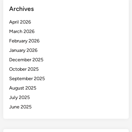
Archives
April 2026
March 2026
February 2026
January 2026
December 2025
October 2025
September 2025
August 2025
July 2025
June 2025