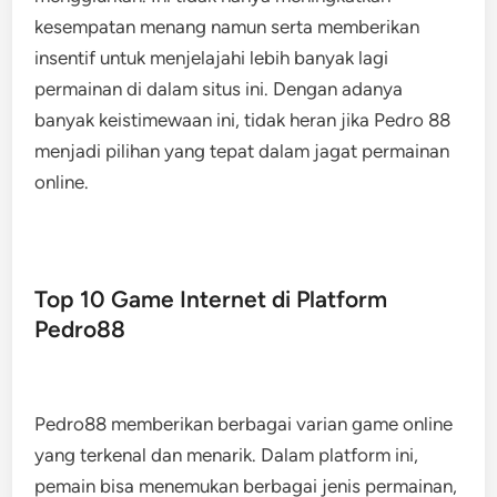
kesempatan menang namun serta memberikan
insentif untuk menjelajahi lebih banyak lagi
permainan di dalam situs ini. Dengan adanya
banyak keistimewaan ini, tidak heran jika Pedro 88
menjadi pilihan yang tepat dalam jagat permainan
online.
Top 10 Game Internet di Platform
Pedro88
Pedro88 memberikan berbagai varian game online
yang terkenal dan menarik. Dalam platform ini,
pemain bisa menemukan berbagai jenis permainan,