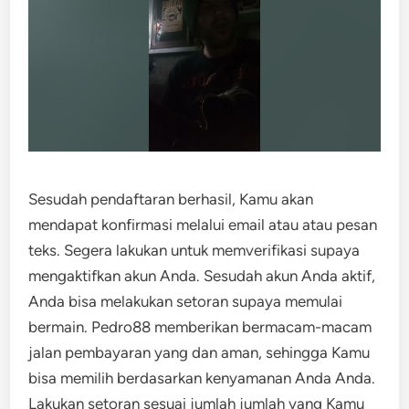
Sesudah pendaftaran berhasil, Kamu akan
mendapat konfirmasi melalui email atau atau pesan
teks. Segera lakukan untuk memverifikasi supaya
mengaktifkan akun Anda. Sesudah akun Anda aktif,
Anda bisa melakukan setoran supaya memulai
bermain. Pedro88 memberikan bermacam-macam
jalan pembayaran yang dan aman, sehingga Kamu
bisa memilih berdasarkan kenyamanan Anda Anda.
Lakukan setoran sesuai jumlah jumlah yang Kamu