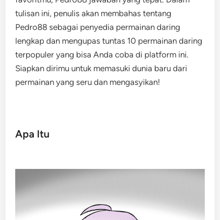
tulisan ini, penulis akan membahas tentang
Pedro88 sebagai penyedia permainan daring
lengkap dan mengupas tuntas 10 permainan daring
terpopuler yang bisa Anda coba di platform ini.
Siapkan dirimu untuk memasuki dunia baru dari
permainan yang seru dan mengasyikan!
Apa Itu