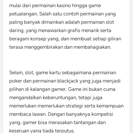
mulai dari permainan kasino hingga game
petualangan. Salah satu contoh permainan yang
paling banyak dimainkan adalah permainan slot
daring, yang menawarkan grafis menarik serta
beragam konsep yang, dan membuat setiap giliran
terasa menggembirakan dan membahagiakan.
Selain, slot, game kartu sebagaimana permainan
poker dan permainan blackjack yang juga menjadi
pilihan di kalangan gamer. Game ini bukan cuma
mengandalkan keberuntungan, tetapi juga
memerlukan memerlukan strategi serta kemampuan
membaca lawan. Dengan banyaknya kompetisi
yang, gamer bisa merasakan tantangan dan
keseruan yang tiada terputus.