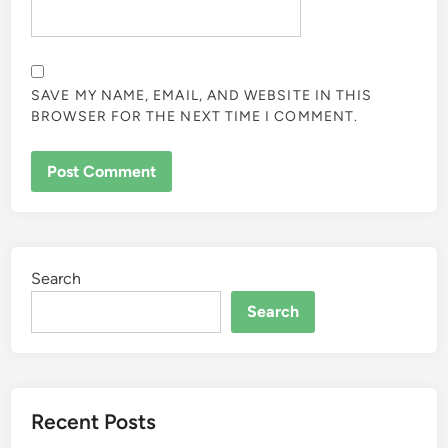
SAVE MY NAME, EMAIL, AND WEBSITE IN THIS
BROWSER FOR THE NEXT TIME I COMMENT.
Search
Search
Recent Posts