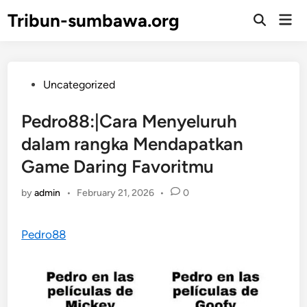
Skip
Tribun-sumbawa.org
Mai
to
Open
Men
Search
content
Posted
Uncategorized
in
Pedro88:|Cara Menyeluruh
dalam rangka Mendapatkan
Game Daring Favoritmu
by
admin
•
February 21, 2026
•
0
Pedro88