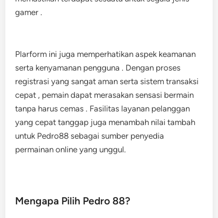
gamer .
Plarform ini juga memperhatikan aspek keamanan
serta kenyamanan pengguna . Dengan proses
registrasi yang sangat aman serta sistem transaksi
cepat , pemain dapat merasakan sensasi bermain
tanpa harus cemas . Fasilitas layanan pelanggan
yang cepat tanggap juga menambah nilai tambah
untuk Pedro88 sebagai sumber penyedia
permainan online yang unggul.
Mengapa Pilih Pedro 88?